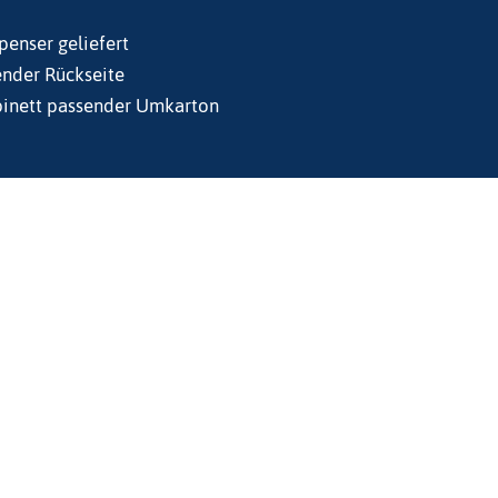
penser geliefert
ender Rückseite
binett passender Umkarton
Kontakt
Der Kurzbericht über Sicherheit und
in
klinische Leistung wird auf Anfrage
über
zur
contact@neuromdex.com
Verfügung gestellt.