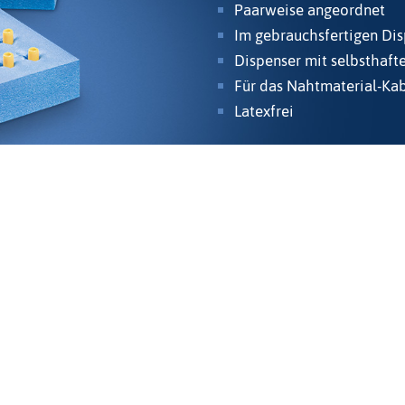
Paarweise angeordnet
Im gebrauchsfertigen Dis
Dispenser mit selbsthaft
Für das Nahtmaterial-Ka
Latexfrei
Produkte
Kardiologie & Intensivmediz
564 - 100
 564 - 200
Gastroenterologie
omedex.com
Kardiochirurgie
com
Allgemeine Chirurgie
Sterilisationszubehör