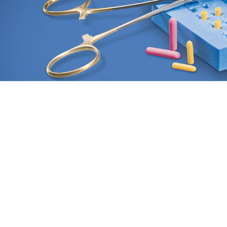
Eine Marke der
Telefon:
+49 (0)40 696 
Neuromedex GmbH
Fax:
+49 (0)40 696
Vierenkamp 15
E-Mail:
contact
@neur
D 22453 Hamburg
Web:
neuromedex.